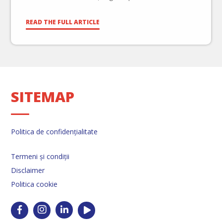
încheiat cu angajații/ clienții noștri au reprezentat
promisiuni […]
READ THE FULL ARTICLE
SITEMAP
Politica de confidențialitate
Termeni și condiții
Disclaimer
Politica cookie