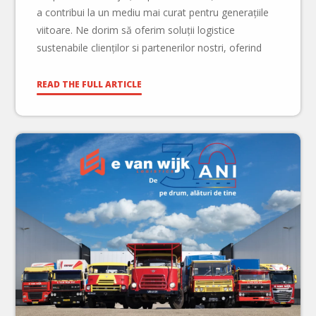
a contribui la un mediu mai curat pentru generațiile
viitoare. Ne dorim să oferim soluții logistice
sustenabile clienților si partenerilor nostri, oferind
aceeași calitate serviciilor noastre. Fiind un grup de
mari dimensiuni, suntem preocupați de impactul pe
READ THE FULL ARTICLE
care îl […]