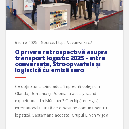
6 iunie 2025
-
Source: https://evanwijk.ro/
O privire retrospectivă asupra
transport logistic 2025 – între
conversații, Stroopwafels și
logistică cu emisii zero
Ce obții atunci când aduci împreună colegi din
Olanda, România și Polonia la același stand
expozițional din München? O echipă energică,
internațională, unită de o pasiune comună pentru
logistică. Săptămâna aceasta, Grupul E. van Wijk a
fost prezent la transport logistic 2025 — și a fost o