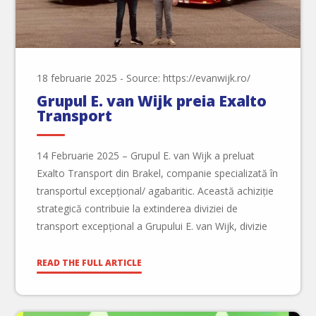
18 februarie 2025
-
Source: https://evanwijk.ro/
Grupul E. van Wijk preia Exalto
Transport
14 Februarie 2025 – Grupul E. van Wijk a preluat
Exalto Transport din Brakel, companie specializată în
transportul excepțional/ agabaritic. Această achiziție
strategică contribuie la extinderea diviziei de
transport excepțional a Grupului E. van Wijk, divizie
care a fost creată la începutul anului 2021 prin
achiziția companiei Ryano Logistics. Compania
READ THE FULL ARTICLE
Exalto Transport este un jucător […]