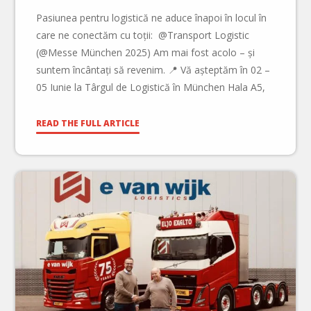
Pasiunea pentru logistică ne aduce înapoi în locul în
care ne conectăm cu toții: @Transport Logistic
(@Messe München 2025) Am mai fost acolo – și
suntem încântați să revenim. 📍 Vă așteptăm în 02 –
05 Iunie la Târgul de Logistică în München Hala A5,
Stand nr. 225 — aceeași locație, același partener de
încredere. […]
READ THE FULL ARTICLE