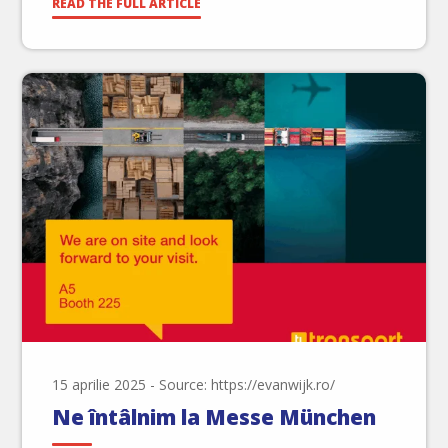
experiență grozavă. Standul nostru a avut ca temă
READ THE FULL ARTICLE
[…]
15 aprilie 2025
-
Source: https://evanwijk.ro/
Ne întâlnim la Messe München