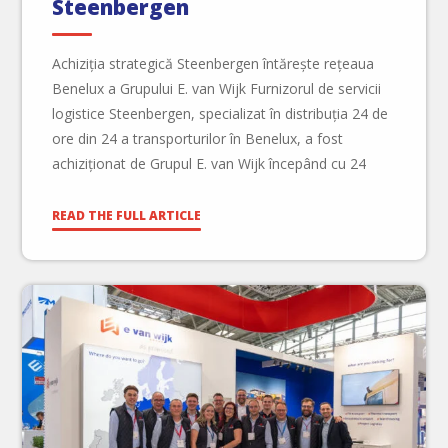
Steenbergen
Achiziția strategică Steenbergen întărește rețeaua
Benelux a Grupului E. van Wijk Furnizorul de servicii
logistice Steenbergen, specializat în distribuția 24 de
ore din 24 a transporturilor în Benelux, a fost
achiziționat de Grupul E. van Wijk începând cu 24
iunie 2025. Steenbergen va continua să opereze ca o
entitate separată în cadrul grupului, păstrându-și
READ THE FULL ARTICLE
echipa […]